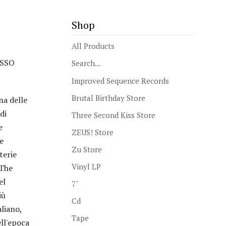
Shop
All Products
ESSO
Search...
Improved Sequence Records
Brutal Birthday Store
na delle
di
Three Second Kiss Store
e
ZEUS! Store
e
Zu Store
terie
Vinyl LP
 The
el
7"
iù
Cd
aliano,
Tape
ell'epoca