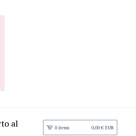
to al
0 items
0,00
€
EUR