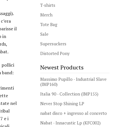
T-shirts
saggi).
Merch
 c’era
Tote Bag
arisse il
Sale
 in
rds,
Supersuckers
abat.
Distorted Pony
 pollici
Newest Products
a band:
Massimo Pupillo - Industrial Slave
(IMP160)
rimenti
Italia 90 - Collection (IMP155)
sette
tate nel
Never Stop Shining LP
ribal
nabat disco + ingresso al concerto
7 e i
Nabat - Innacustic Lp (KFC002)
icali