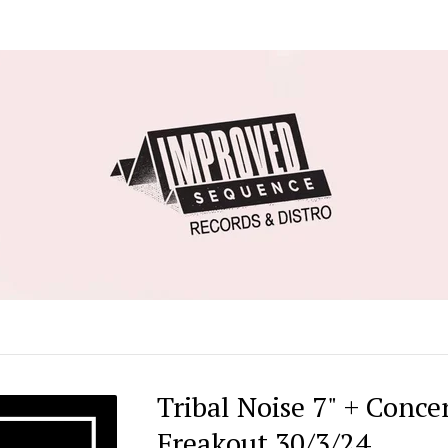
Tribal Noise 7" + Concer
Freakout 30/3/24