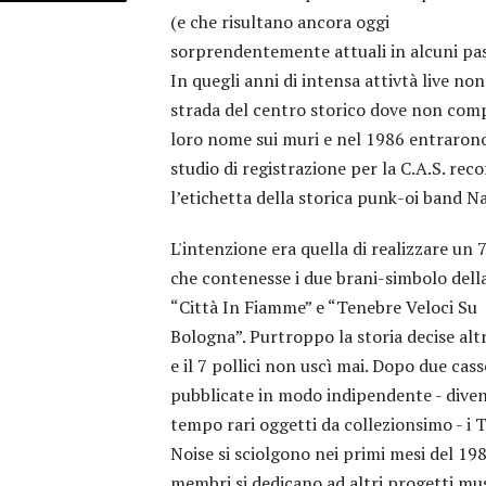
(e che risultano ancora oggi
sorprendentemente attuali in alcuni pas
In quegli anni di intensa attivtà live non
strada del centro storico dove non comp
loro nome sui muri e nel 1986 entrarono
studio di registrazione per la C.A.S. reco
l’etichetta della storica punk-oi band N
L'intenzione era quella di realizzare un 7
che contenesse i due brani-simbolo dell
“Città In Fiamme” e “Tenebre Veloci Su
Bologna”. Purtroppo la storia decise alt
e il 7 pollici non uscì mai. Dopo due cas
pubblicate in modo indipendente - diven
tempo rari oggetti da collezionsimo - i T
Noise si sciolgono nei primi mesi del 198
membri si dedicano ad altri progetti mus